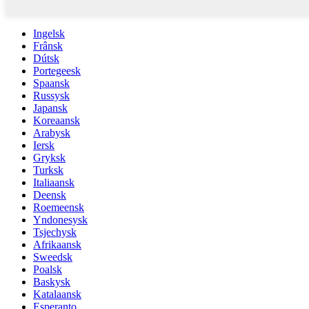
Ingelsk
Frânsk
Dútsk
Portegeesk
Spaansk
Russysk
Japansk
Koreaansk
Arabysk
Iersk
Gryksk
Turksk
Italiaansk
Deensk
Roemeensk
Yndonesysk
Tsjechysk
Afrikaansk
Sweedsk
Poalsk
Baskysk
Katalaansk
Esperanto