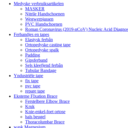
Medyske verbruiksartikelen
MASKER
Nitrile Handschoenen
Wegwerpjassen
PVC Handschoenen
Roman Coronavirus (2019-nCoV) Nucleic Acid Diagnost
Ferbandjes en tapes
Elastysk ferbân
Ortopedyske casting tape
Ortopedyske spalk
Padding
Gipsferband
Sels kleefjend ferbân
Tubular Bandage
Yndustriële tape
fix tape
pvc tape
repare tape
Eksterne FIxation Brace
Ferstelbere Elbow Brace
Kruk
Knie-enkel-foet ortose
hals beugel
Thoracolumbar Brace
wask Magnesium