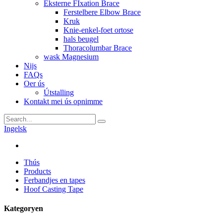
Eksterne FIxation Brace
Ferstelbere Elbow Brace
Kruk
Knie-enkel-foet ortose
hals beugel
Thoracolumbar Brace
wask Magnesium
Nijs
FAQs
Oer ús
Útstalling
Kontakt mei ús opnimme
Ingelsk
Thús
Products
Ferbandjes en tapes
Hoof Casting Tape
Kategoryen