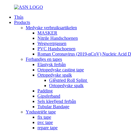
Thús
Products
Medyske verbruiksartikelen
MASKER
Nitrile Handschoenen
Wegwerpjassen
PVC Handschoenen
Roman Coronavirus (2019-nCoV) Nucleic Acid Di
Ferbandjes en tapes
Elastysk ferbân
Ortopedyske casting tape
Ortopedyske spalk
Glêstried Roll Splint
Ortopedyske spalk
Padding
Gipsferband
Sels kleefjend ferbân
Tubular Bandage
Yndustriële tape
fix tape
pvc tape
repare tape