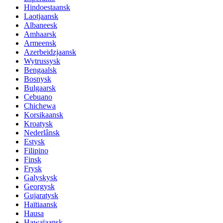
Hindoestaansk
Laotjaansk
Albaneesk
Amhaarsk
Armeensk
Azerbeidzjaansk
Wytrussysk
Bengaalsk
Bosnysk
Bulgaarsk
Cebuano
Chichewa
Korsikaansk
Kroatysk
Nederlânsk
Estysk
Filipino
Finsk
Frysk
Galyskysk
Georgysk
Gujaratysk
Haïtiaansk
Hausa
Hawaïaansk