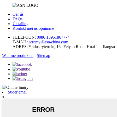
Oer ús
FAQs
Útstalling
Kontakt mei ús opnimme
TELEFOON:
0086-13951867774
E-MAIL:
jeremy@asn-china.com
ADRES:
Yndustryterrein, 16e Feiyao Road, Huai 'an, Jiangsu
Waarme produkten
-
Sitemap
Stjoer email
x