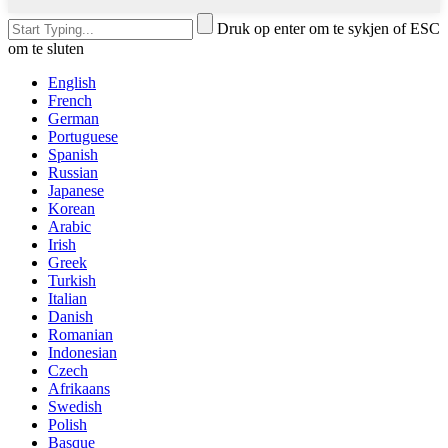
Druk op enter om te sykjen of ESC
om te sluten
English
French
German
Portuguese
Spanish
Russian
Japanese
Korean
Arabic
Irish
Greek
Turkish
Italian
Danish
Romanian
Indonesian
Czech
Afrikaans
Swedish
Polish
Basque