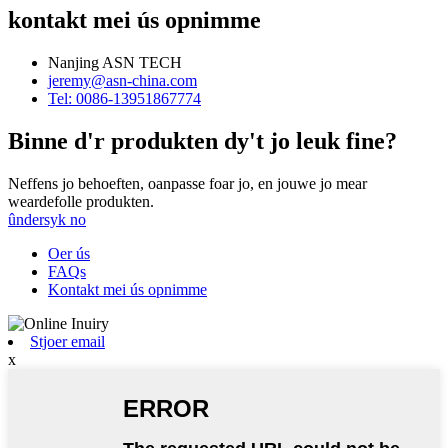
kontakt mei ús opnimme
Nanjing ASN TECH
jeremy@asn-china.com
Tel: 0086-13951867774
Binne d'r produkten dy't jo leuk fine?
Neffens jo behoeften, oanpasse foar jo, en jouwe jo mear
weardefolle produkten.
ûndersyk no
Oer ús
FAQs
Kontakt mei ús opnimme
Stjoer email
x