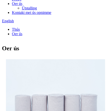
Oer ús
Útstalling
Kontakt mei ús opnimme
English
Thús
Oer ús
Oer ús