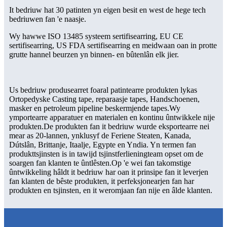
It bedriuw hat 30 patinten yn eigen besit en west de hege tech
bedriuwen fan 'e naasje.
Wy hawwe ISO 13485 systeem sertifisearring, EU CE
sertifisearring, US FDA sertifisearring en meidwaan oan in protte
grutte hannel beurzen yn binnen- en bûtenlân elk jier.
Us bedriuw produsearret foaral patintearre produkten lykas
Ortopedyske Casting tape, reparaasje tapes, Handschoenen,
masker en petroleum pipeline beskermjende tapes.Wy
ymportearre apparatuer en materialen en kontinu ûntwikkele nije
produkten.De produkten fan it bedriuw wurde eksportearre nei
mear as 20-lannen, ynklusyf de Feriene Steaten, Kanada,
Dútslân, Brittanje, Itaalje, Egypte en Yndia. Yn termen fan
produkttsjinsten is in tawijd tsjinstferlieningteam opset om de
soargen fan klanten te ûntlêsten.Op 'e wei fan takomstige
ûntwikkeling hâldt it bedriuw har oan it prinsipe fan it leverjen
fan klanten de bêste produkten, it perfeksjonearjen fan har
produkten en tsjinsten, en it weromjaan fan nije en âlde klanten.