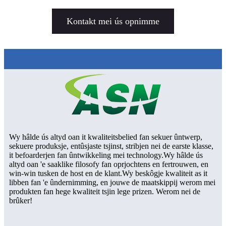
Kontakt mei ús opnimme
Wy hâlde ús altyd oan it kwaliteitsbelied fan sekuer ûntwerp,
sekuere produksje, entûsjaste tsjinst, stribjen nei de earste klasse,
it befoarderjen fan ûntwikkeling mei technology.Wy hâlde ús
altyd oan 'e saaklike filosofy fan oprjochtens en fertrouwen, en
win-win tusken de host en de klant.Wy beskôgje kwaliteit as it
libben fan 'e ûndernimming, en jouwe de maatskippij werom mei
produkten fan hege kwaliteit tsjin lege prizen. Werom nei de
brûker!