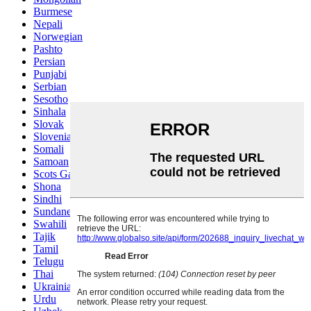
Burmese
Nepali
Norwegian
Pashto
Persian
Punjabi
Serbian
Sesotho
Sinhala
Slovak
Slovenian
Somali
Samoan
Scots Gaelic
Shona
Sindhi
Sundanese
Swahili
Tajik
Tamil
Telugu
Thai
Ukrainian
Urdu