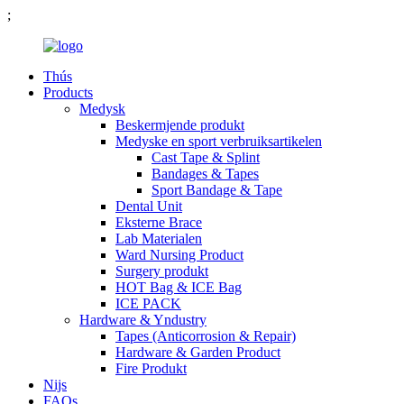
;
Thús
Products
Medysk
Beskermjende produkt
Medyske en sport verbruiksartikelen
Cast Tape & Splint
Bandages & Tapes
Sport Bandage & Tape
Dental Unit
Eksterne Brace
Lab Materialen
Ward Nursing Product
Surgery produkt
HOT Bag & ICE Bag
ICE PACK
Hardware & Yndustry
Tapes (Anticorrosion & Repair)
Hardware & Garden Product
Fire Produkt
Nijs
FAQs