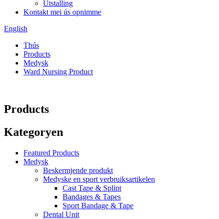
Útstalling
Kontakt mei ús opnimme
English
Thús
Products
Medysk
Ward Nursing Product
Products
Kategoryen
Featured Products
Medysk
Beskermjende produkt
Medyske en sport verbruiksartikelen
Cast Tape & Splint
Bandages & Tapes
Sport Bandage & Tape
Dental Unit