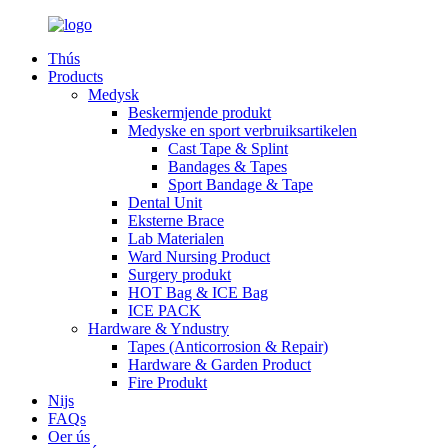
Thús
Products
Medysk
Beskermjende produkt
Medyske en sport verbruiksartikelen
Cast Tape & Splint
Bandages & Tapes
Sport Bandage & Tape
Dental Unit
Eksterne Brace
Lab Materialen
Ward Nursing Product
Surgery produkt
HOT Bag & ICE Bag
ICE PACK
Hardware & Yndustry
Tapes (Anticorrosion & Repair)
Hardware & Garden Product
Fire Produkt
Nijs
FAQs
Oer ús