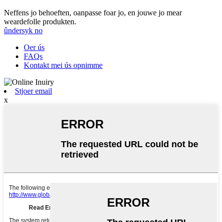
Neffens jo behoeften, oanpasse foar jo, en jouwe jo mear
weardefolle produkten.
ûndersyk no
Oer ús
FAQs
Kontakt mei ús opnimme
Stjoer email
x