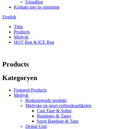
Útstalling
Kontakt mei ús opnimme
English
Thús
Products
Medysk
HOT Bag & ICE Bag
Products
Kategoryen
Featured Products
Medysk
Beskermjende produkt
Medyske en sport verbruiksartikelen
Cast Tape & Splint
Bandages & Tapes
Sport Bandage & Tape
Dental Unit