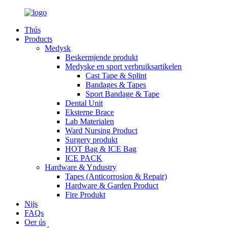
Thús
Products
Medysk
Beskermjende produkt
Medyske en sport verbruiksartikelen
Cast Tape & Splint
Bandages & Tapes
Sport Bandage & Tape
Dental Unit
Eksterne Brace
Lab Materialen
Ward Nursing Product
Surgery produkt
HOT Bag & ICE Bag
ICE PACK
Hardware & Yndustry
Tapes (Anticorrosion & Repair)
Hardware & Garden Product
Fire Produkt
Nijs
FAQs
Oer ús