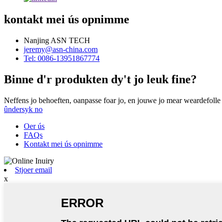
kontakt mei ús opnimme
Nanjing ASN TECH
jeremy@asn-china.com
Tel: 0086-13951867774
Binne d'r produkten dy't jo leuk fine?
Neffens jo behoeften, oanpasse foar jo, en jouwe jo mear weardefolle
ûndersyk no
Oer ús
FAQs
Kontakt mei ús opnimme
Stjoer email
x