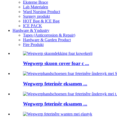
Eksterne Brace
Lab Materialen
Ward Nursing Product
Surgery produkt
HOT Bag & ICE Bag
ICE PACK
Hardware & Yndustry
Tapes (Anticorrosion & Repair)
Hardware & Garden Product
Fire Produkt
Wegwerp skuon cover foar c ...
Wegwerp feterinêr eksamen ...
Wegwerp feterinêr eksamen ...