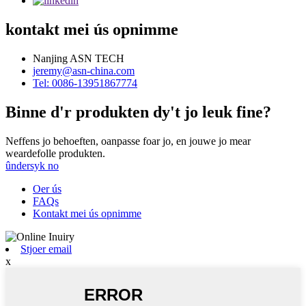
kontakt mei ús opnimme
Nanjing ASN TECH
jeremy@asn-china.com
Tel: 0086-13951867774
Binne d'r produkten dy't jo leuk fine?
Neffens jo behoeften, oanpasse foar jo, en jouwe jo mear
weardefolle produkten.
ûndersyk no
Oer ús
FAQs
Kontakt mei ús opnimme
Stjoer email
x