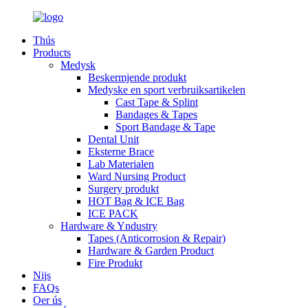
Thús
Products
Medysk
Beskermjende produkt
Medyske en sport verbruiksartikelen
Cast Tape & Splint
Bandages & Tapes
Sport Bandage & Tape
Dental Unit
Eksterne Brace
Lab Materialen
Ward Nursing Product
Surgery produkt
HOT Bag & ICE Bag
ICE PACK
Hardware & Yndustry
Tapes (Anticorrosion & Repair)
Hardware & Garden Product
Fire Produkt
Nijs
FAQs
Oer ús