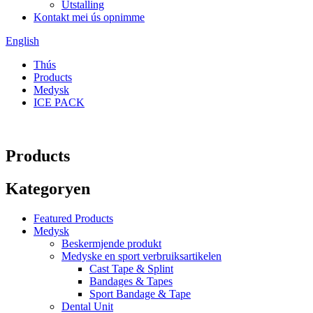
Útstalling
Kontakt mei ús opnimme
English
Thús
Products
Medysk
ICE PACK
Products
Kategoryen
Featured Products
Medysk
Beskermjende produkt
Medyske en sport verbruiksartikelen
Cast Tape & Splint
Bandages & Tapes
Sport Bandage & Tape
Dental Unit