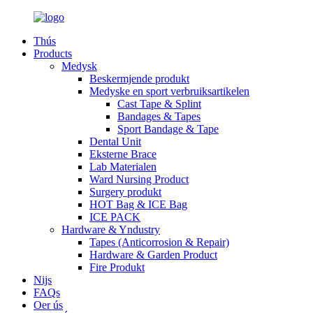
Thús
Products
Medysk
Beskermjende produkt
Medyske en sport verbruiksartikelen
Cast Tape & Splint
Bandages & Tapes
Sport Bandage & Tape
Dental Unit
Eksterne Brace
Lab Materialen
Ward Nursing Product
Surgery produkt
HOT Bag & ICE Bag
ICE PACK
Hardware & Yndustry
Tapes (Anticorrosion & Repair)
Hardware & Garden Product
Fire Produkt
Nijs
FAQs
Oer ús