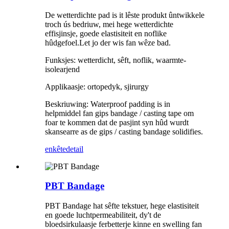
De wetterdichte pad is it lêste produkt ûntwikkele
troch ús bedriuw, mei hege wetterdichte
effisjinsje, goede elastisiteit en noflike
hûdgefoel.Let jo der wis fan wêze bad.
Funksjes: wetterdicht, sêft, noflik, waarmte-
isolearjend
Applikaasje: ortopedyk, sjirurgy
Beskriuwing: Waterproof padding is in
helpmiddel fan gips bandage / casting tape om
foar te kommen dat de pasjint syn hûd wurdt
skansearre as de gips / casting bandage solidifies.
enkête
detail
PBT Bandage
PBT Bandage hat sêfte tekstuer, hege elastisiteit
en goede luchtpermeabiliteit, dy't de
bloedsirkulaasje ferbetterje kinne en swelling fan