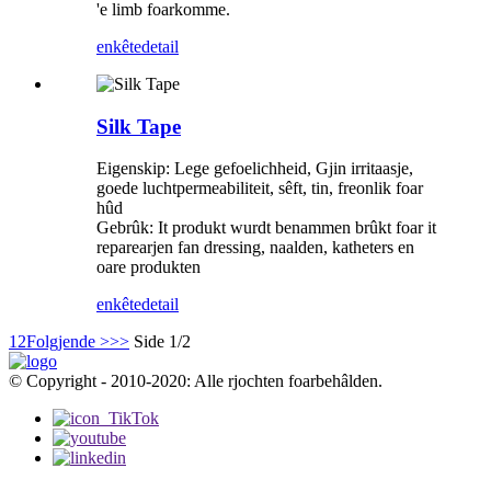
'e limb foarkomme.
enkête
detail
Silk Tape
Eigenskip: Lege gefoelichheid, Gjin irritaasje,
goede luchtpermeabiliteit, sêft, tin, freonlik foar
hûd
Gebrûk: It produkt wurdt benammen brûkt foar it
reparearjen fan dressing, naalden, katheters en
oare produkten
enkête
detail
1
2
Folgjende >
>>
Side 1/2
© Copyright - 2010-2020: Alle rjochten foarbehâlden.