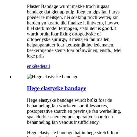
Plaster Bandage wurdt makke troch it gaas
bandage dat giet up pulp, foegjen gips fan Parys
poeder te meitsjen, nei soaking troch wetter, kin
harden yn koarte tiid finalize it ûntwerp, hawwe
hiel sterk model fermogen, stabiliteit is good.It
wurdt brûkt foar fixing ortopedyske of
ortopedyske sjirurgy, it meitsjen fan mallen,
helpapparatuer foar keunstmjittige ledematen,
beskermjende stents foar brânwûnen, ensfh., Mei
lege priis.
enkête
detail
Hege elastyske bandage
Hege elastyske bandage wurdt brûkt foar de
behanneling fan wurk- en sportblessueres,
postoperative soarch en previnsje fan werhelling,
spataderblessuere en postoperative soarch en
behanneling fan venous insufficiency.
Hege elastyske bandage hat in hege stretch foar