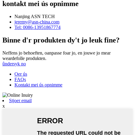
kontakt mei ús opnimme
Nanjing ASN TECH
jeremy@asn-china.com
Tel: 0086-13951867774
Binne d'r produkten dy't jo leuk fine?
Neffens jo behoeften, oanpasse foar jo, en jouwe jo mear
weardefolle produkten.
ûndersyk no
Oer ús
FAQs
Kontakt mei ús opnimme
Stjoer email
x