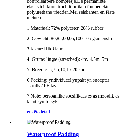
kontrolearbere kompresje.De permaninte
elastisiteit komt troch it brûken fan bedekte
polyurethane triedden.Mei selskanten en fêste
úteinen.
1.Materiaal: 72% polyester, 28% rubber
2. Gewicht: 80,85,90,95,100,105 gsm ensfh
3.Kleur: Hûdkleur
4. Grutte: lingte (stretched): 4m, 4.5m, 5m
5. Breedte: 5,7,5,10,15,20 sm
6.Packing: yndividueel ynpakt yn snoeptas,
12rolls / PE tas
7.Note: persoanlike spesifikaasjes as mooglik as
klant syn fersyk
enkête
detail
Waterproof Padding