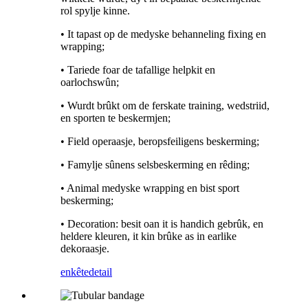
rol spylje kinne.
• It tapast op de medyske behanneling fixing en
wrapping;
• Tariede foar de tafallige helpkit en
oarlochswûn;
• Wurdt brûkt om de ferskate training, wedstriid,
en sporten te beskermjen;
• Field operaasje, beropsfeiligens beskerming;
• Famylje sûnens selsbeskerming en rêding;
• Animal medyske wrapping en bist sport
beskerming;
• Decoration: besit oan it is handich gebrûk, en
heldere kleuren, it kin brûke as in earlike
dekoraasje.
enkête
detail