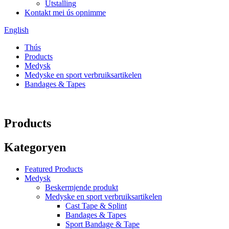
Útstalling
Kontakt mei ús opnimme
English
Thús
Products
Medysk
Medyske en sport verbruiksartikelen
Bandages & Tapes
Products
Kategoryen
Featured Products
Medysk
Beskermjende produkt
Medyske en sport verbruiksartikelen
Cast Tape & Splint
Bandages & Tapes
Sport Bandage & Tape