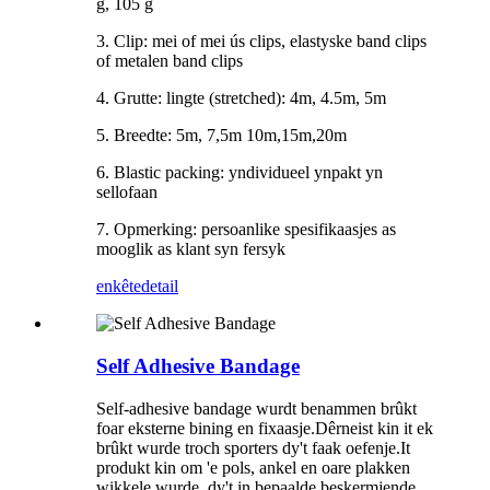
g, 105 g
3. Clip: mei of mei ús clips, elastyske band clips
of metalen band clips
4. Grutte: lingte (stretched): 4m, 4.5m, 5m
5. Breedte: 5m, 7,5m 10m,15m,20m
6. Blastic packing: yndividueel ynpakt yn
sellofaan
7. Opmerking: persoanlike spesifikaasjes as
mooglik as klant syn fersyk
enkête
detail
Self Adhesive Bandage
Self-adhesive bandage wurdt benammen brûkt
foar eksterne bining en fixaasje.Dêrneist kin it ek
brûkt wurde troch sporters dy't faak oefenje.It
produkt kin om 'e pols, ankel en oare plakken
wikkele wurde, dy't in bepaalde beskermjende