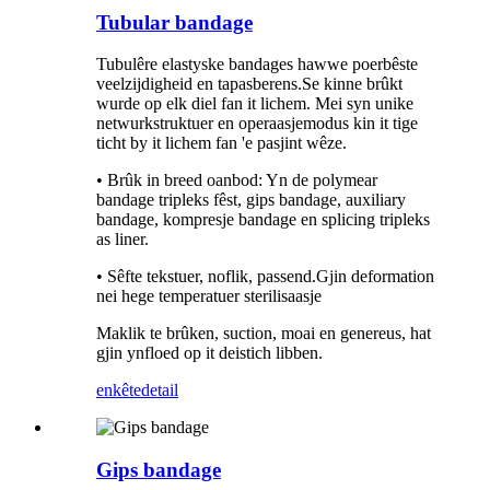
Tubular bandage
Tubulêre elastyske bandages hawwe poerbêste
veelzijdigheid en tapasberens.Se kinne brûkt
wurde op elk diel fan it lichem. Mei syn unike
netwurkstruktuer en operaasjemodus kin it tige
ticht by it lichem fan 'e pasjint wêze.
• Brûk in breed oanbod: Yn de polymear
bandage tripleks fêst, gips bandage, auxiliary
bandage, kompresje bandage en splicing tripleks
as liner.
• Sêfte tekstuer, noflik, passend.Gjin deformation
nei hege temperatuer sterilisaasje
Maklik te brûken, suction, moai en genereus, hat
gjin ynfloed op it deistich libben.
enkête
detail
Gips bandage