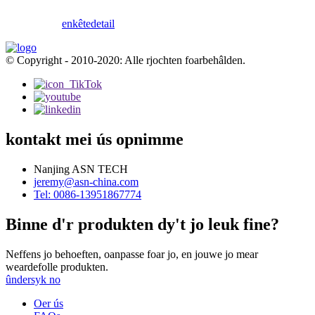
enkête
detail
© Copyright - 2010-2020: Alle rjochten foarbehâlden.
kontakt mei ús opnimme
Nanjing ASN TECH
jeremy@asn-china.com
Tel: 0086-13951867774
Binne d'r produkten dy't jo leuk fine?
Neffens jo behoeften, oanpasse foar jo, en jouwe jo mear
weardefolle produkten.
ûndersyk no
Oer ús