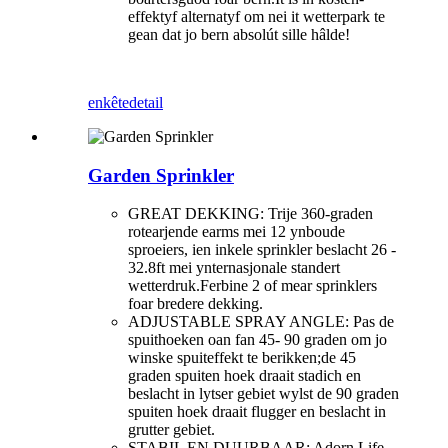
effektyf alternatyf om nei it wetterpark te
gean dat jo bern absolút sille hâlde!
enkête
detail
Garden Sprinkler
GREAT DEKKING: Trije 360-graden
rotearjende earms mei 12 ynboude
sproeiers, ien inkele sprinkler beslacht 26 -
32.8ft mei ynternasjonale standert
wetterdruk.Ferbine 2 of mear sprinklers
foar bredere dekking.
ADJUSTABLE SPRAY ANGLE: Pas de
spuithoeken oan fan 45- 90 graden om jo
winske spuiteffekt te berikken;de 45
graden spuiten hoek draait stadich en
beslacht in lytser gebiet wylst de 90 graden
spuiten hoek draait flugger en beslacht in
grutter gebiet.
STABIL EN DUURBAAR: Adorn Life