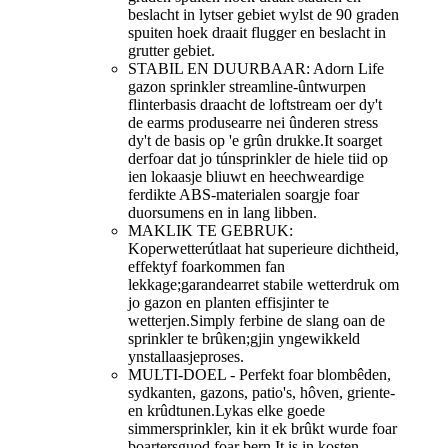
beslacht in lytser gebiet wylst de 90 graden
spuiten hoek draait flugger en beslacht in
grutter gebiet.
STABIL EN DUURBAAR: Adorn Life
gazon sprinkler streamline-ûntwurpen
flinterbasis draacht de loftstream oer dy't
de earms produsearre nei ûnderen stress
dy't de basis op 'e grûn drukke.It soarget
derfoar dat jo túnsprinkler de hiele tiid op
ien lokaasje bliuwt en heechweardige
ferdikte ABS-materialen soargje foar
duorsumens en in lang libben.
MAKLIK TE GEBRUK:
Koperwetterútlaat hat superieure dichtheid,
effektyf foarkommen fan
lekkage;garandearret stabile wetterdruk om
jo gazon en planten effisjinter te
wetterjen.Simply ferbine de slang oan de
sprinkler te brûken;gjin yngewikkeld
ynstallaasjeproses.
MULTI-DOEL - Perfekt foar blombêden,
sydkanten, gazons, patio's, hôven, griente-
en krûdtunen.Lykas elke goede
simmersprinkler, kin it ek brûkt wurde foar
boartersguod foar bern.It is in kosten-