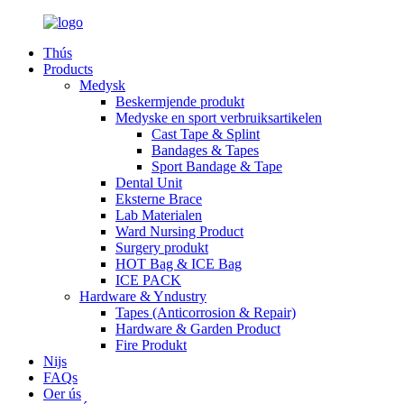
Thús
Products
Medysk
Beskermjende produkt
Medyske en sport verbruiksartikelen
Cast Tape & Splint
Bandages & Tapes
Sport Bandage & Tape
Dental Unit
Eksterne Brace
Lab Materialen
Ward Nursing Product
Surgery produkt
HOT Bag & ICE Bag
ICE PACK
Hardware & Yndustry
Tapes (Anticorrosion & Repair)
Hardware & Garden Product
Fire Produkt
Nijs
FAQs
Oer ús