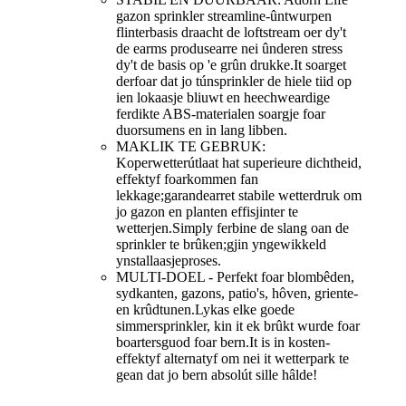
gazon sprinkler streamline-ûntwurpen
flinterbasis draacht de loftstream oer dy't
de earms produsearre nei ûnderen stress
dy't de basis op 'e grûn drukke.It soarget
derfoar dat jo túnsprinkler de hiele tiid op
ien lokaasje bliuwt en heechweardige
ferdikte ABS-materialen soargje foar
duorsumens en in lang libben.
MAKLIK TE GEBRUK:
Koperwetterútlaat hat superieure dichtheid,
effektyf foarkommen fan
lekkage;garandearret stabile wetterdruk om
jo gazon en planten effisjinter te
wetterjen.Simply ferbine de slang oan de
sprinkler te brûken;gjin yngewikkeld
ynstallaasjeproses.
MULTI-DOEL - Perfekt foar blombêden,
sydkanten, gazons, patio's, hôven, griente-
en krûdtunen.Lykas elke goede
simmersprinkler, kin it ek brûkt wurde foar
boartersguod foar bern.It is in kosten-
effektyf alternatyf om nei it wetterpark te
gean dat jo bern absolút sille hâlde!