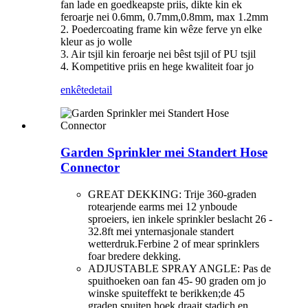
fan lade en goedkeapste priis, dikte kin ek
feroarje nei 0.6mm, 0.7mm,0.8mm, max 1.2mm
2. Poedercoating frame kin wêze ferve yn elke
kleur as jo wolle
3. Air tsjil kin feroarje nei bêst tsjil of PU tsjil
4. Kompetitive priis en hege kwaliteit foar jo
enkête
detail
Garden Sprinkler mei Standert Hose
Connector
GREAT DEKKING: Trije 360-graden
rotearjende earms mei 12 ynboude
sproeiers, ien inkele sprinkler beslacht 26 -
32.8ft mei ynternasjonale standert
wetterdruk.Ferbine 2 of mear sprinklers
foar bredere dekking.
ADJUSTABLE SPRAY ANGLE: Pas de
spuithoeken oan fan 45- 90 graden om jo
winske spuiteffekt te berikken;de 45
graden spuiten hoek draait stadich en