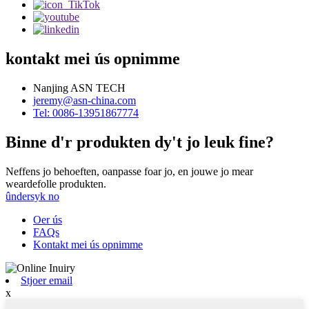
kontakt mei ús opnimme
Nanjing ASN TECH
jeremy@asn-china.com
Tel: 0086-13951867774
Binne d'r produkten dy't jo leuk fine?
Neffens jo behoeften, oanpasse foar jo, en jouwe jo mear
weardefolle produkten.
ûndersyk no
Oer ús
FAQs
Kontakt mei ús opnimme
Stjoer email
x