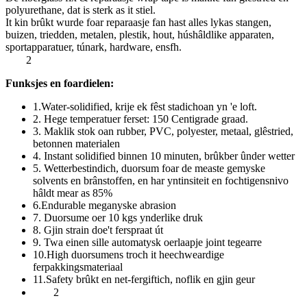
polyurethane, dat is sterk as it stiel.
It kin brûkt wurde foar reparaasje fan hast alles lykas stangen,
buizen, triedden, metalen, plestik, hout, húshâldlike apparaten,
sportapparatuer, túnark, hardware, ensfh.
2
Funksjes en foardielen:
1.Water-solidified, krije ek fêst stadichoan yn 'e loft.
2. Hege temperatuer ferset: 150 Centigrade graad.
3. Maklik stok oan rubber, PVC, polyester, metaal, glêstried,
betonnen materialen
4. Instant solidified binnen 10 minuten, brûkber ûnder wetter
5. Wetterbestindich, duorsum foar de measte gemyske
solvents en brânstoffen, en har yntinsiteit en fochtigensnivo
hâldt mear as 85%
6.Endurable meganyske abrasion
7. Duorsume oer 10 kgs ynderlike druk
8. Gjin strain doe't ferspraat út
9. Twa einen sille automatysk oerlaapje joint tegearre
10.High duorsumens troch it heechweardige
ferpakkingsmateriaal
11.Safety brûkt en net-fergiftich, noflik en gjin geur
2