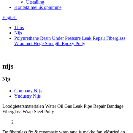
Útstalling
Kontakt mei ús opnimme
English
Thús
Nijs
Polyurethane Resin Under Pressure Leak Repair Fiberglass
Wrap mei Hege Strength Epoxy Putty
nijs
Nijs
Company Nijs
Yndustry Nijs
Loodgietersmaterialen Water Oil Gas Leak Pipe Repair Bandage
Fiberglass Wrap Steel Putty
2
De fiberglass fix & reparaasje wrap tape is makke fan glêstried en