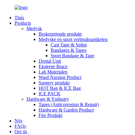
Thús
Products
Medysk
Beskermjende produkt
Medyske en sport verbruiksartikelen
Cast Tape & Splint
Bandages & Tapes
Sport Bandage & Tape
Dental Unit
Eksterne Brace
Lab Materialen
Ward Nursing Product
Surgery produkt
HOT Bag & ICE Bag
ICE PACK
Hardware & Yndustry
Tapes (Anticorrosion & Repair)
Hardware & Garden Product
Fire Produkt
Nijs
FAQs
Oer ús